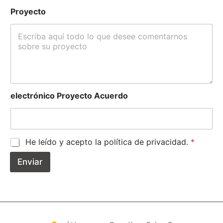
Proyecto
electrónico Proyecto Acuerdo
A
He leído y acepto la política de privacidad.
*
c
u
Enviar
e
r
d
o
R
G