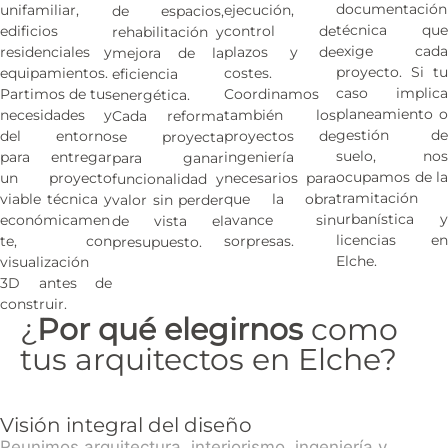
documentación
unifamiliar,
ejecución,
de espacios,
técnica que
edificios
control de
rehabilitación y
exige cada
residenciales y
plazos y de
mejora de la
proyecto. Si tu
equipamientos.
costes.
eficiencia
caso implica
Partimos de tus
Coordinamos
energética.
planeamiento o
necesidades y
también los
Cada reforma
gestión de
del entorno
proyectos de
se proyecta
suelo, nos
para entregar
ingeniería
para ganar
ocupamos de la
un proyecto
necesarios para
funcionalidad y
tramitación
viable técnica y
que la obra
valor sin perder
urbanística y
económicamen
avance sin
de vista el
licencias en
te, con
sorpresas.
presupuesto.
Elche.
visualización
3D antes de
construir.
¿
Por qué elegirnos
como
tus arquitectos en Elche?
Visión integral del diseño
Reunimos arquitectura, interiorismo, ingeniería y