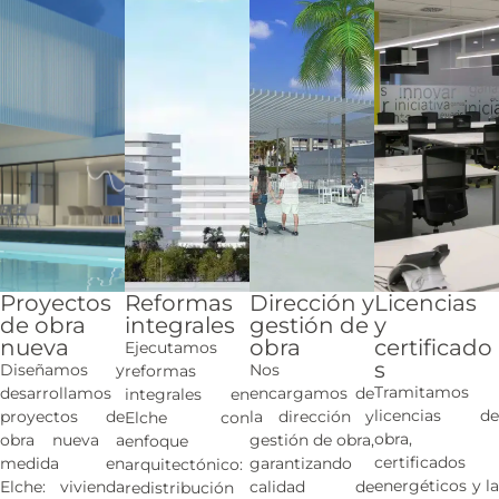
Proyectos
Reformas
Dirección y
Licencias
de obra
integrales
gestión de
y
nueva
obra
certificado
Ejecutamos
s
Diseñamos y
Nos
reformas
Tramitamos
desarrollamos
encargamos de
integrales en
licencias de
proyectos de
la dirección y
Elche con
obra,
obra nueva a
gestión de obra,
enfoque
certificados
medida en
garantizando
arquitectónico:
energéticos y la
Elche: vivienda
calidad de
redistribución