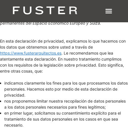
Esta declaración de privacidad se actualizó por última vez el
04/04/2025 y se aplica a los ciudadanos y residentes legales
SOBRE NOSOTRO
ESTUDIO MADRID
permanentes del Espacio Económico Europeo y Suiza.
En esta declaración de privacidad, explicamos lo que hacemos con
los datos que obtenemos sobre usted a través de
https://www.fusterarquitectos.es
. Le recomendamos que lea
atentamente esta declaración. En nuestro tratamiento cumplimos
con los requisitos de la legislación sobre privacidad. Esto significa,
entre otras cosas, que:
indicamos claramente los fines para los que procesamos los datos
personales. Hacemos esto por medio de esta declaración de
privacidad.
nos proponemos limitar nuestra recopilación de datos personales
a los datos personales necesarios para fines legítimos;
en primer lugar, solicitamos su consentimiento explícito para el
tratamiento de sus datos personales en los casos en que sea
necesario.