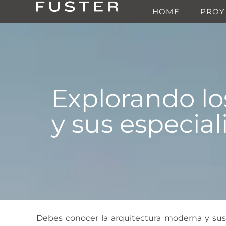
HOME
PROY
Explorando los
y sus especia
Debes conocer la arquitectura moderna y sus 