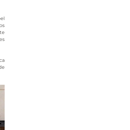
el
os
te
es
ica
 de