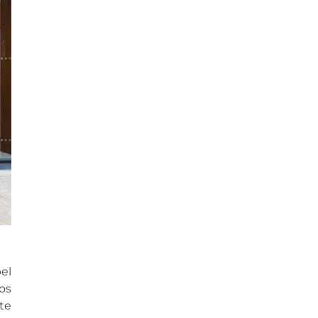
el
os
te