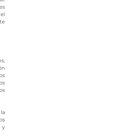
es
el
te
s,
ón
os
os
os
la
os
 y