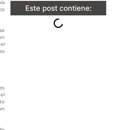
ra
Este post contiene:
os
se
en
el
es
des
el
te
un
de