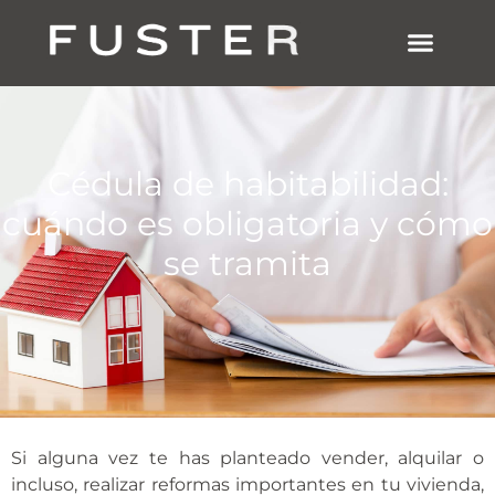
SOBRE NOSOTRO
ESTUDIO MADRID
Cédula de habitabilidad:
cuándo es obligatoria y cómo
se tramita
Si alguna vez te has planteado vender, alquilar o
incluso, realizar reformas importantes en tu vivienda,