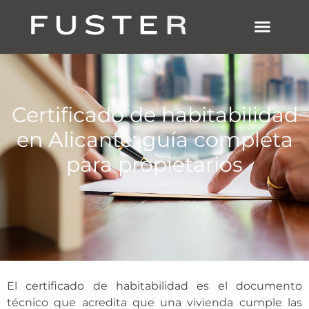
SOBRE NOSOTRO
ESTUDIO MADRID
Certificado de habitabilidad
en Alicante: guía completa
para propietarios
El certificado de habitabilidad es el documento
técnico que acredita que una vivienda cumple las